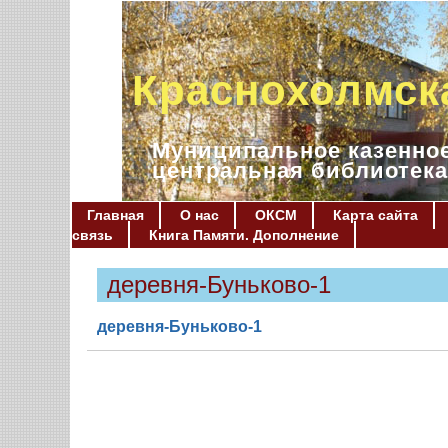
Краснохолмск
Муниципальное казенное
центральная библиотека
Главная
О нас
ОКСМ
Карта сайта
связь
Книга Памяти. Дополнение
деревня-Буньково-1
деревня-Буньково-1