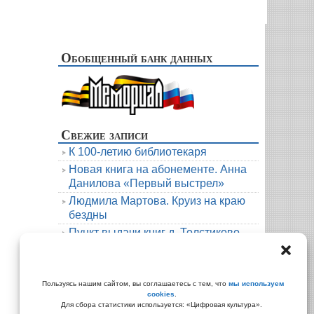
Обобщенный банк данных
Свежие записи
К 100-летию библиотекаря
Новая книга на абонементе. Анна
Данилова «Первый выстрел»
Людмила Мартова. Круиз на краю
бездны
Пункт выдачи книг д. Толстиково.
Июль.
В гости к русскому фольклору
Архивы
Пользуясь нашим сайтом, вы соглашаетесь с тем, что
мы используем
cookies
.
Архивы
Для сбора статистики используется: «Цифровая культура».