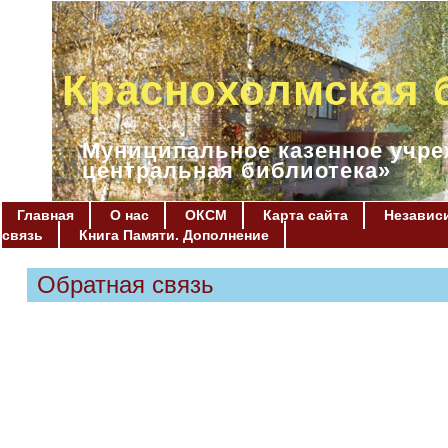
Краснохолмская 
Муниципальное казенное учре
центральная библиотека»
Главная
О нас
ОКСМ
Карта сайта
Независи
связь
Книга Памяти. Дополнение
Обратная связь