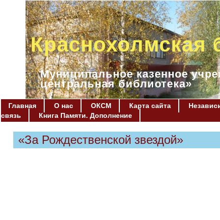
Краснохолмская 
Муниципальное казенное учре
центральная библиотека»
Главная
О нас
ОКСМ
Карта сайта
Независи
связь
Книга Памяти. Дополнение
«За Рождественской звездой»