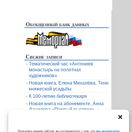
Обобщенный банк данных
Свежие записи
Тематический час «Антониев
монастырь на полотнах
художников»
Новая книга. Елена Михалёва. Тени
княжеской усадьбы
К 100-летию библиотекаря
Новая книга на абонементе. Анна
Данилова «Первый выстрел»
Людмила Мартова. Круиз на краю
бездны
Архивы
Пользуясь нашим сайтом, вы соглашаетесь с тем, что
мы используем