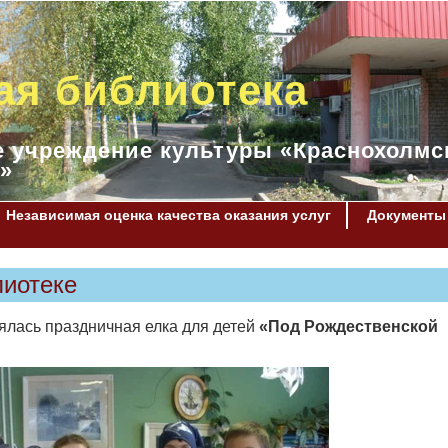
ая библиотека
 учреждение культуры «Краснохолмс
»
Независимая оценка качества оказания услуг
Документы
лиотеке
оялась праздничная елка для детей
«Под Рождественской