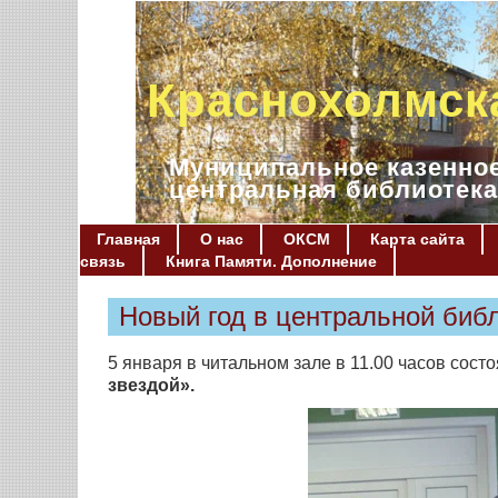
Краснохолмск
Муниципальное казенное
центральная библиотека
Главная
О нас
ОКСМ
Карта сайта
связь
Книга Памяти. Дополнение
Новый год в центральной биб
5 января в читальном зале в 11.00 часов сост
звездой».