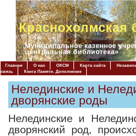
Краснохолмская 
Муниципальное казенное учре
центральная библиотека»
Главная
О нас
ОКСМ
Карта сайта
Независи
связь
Книга Памяти. Дополнение
Нелединские и Нелед
дворянские роды
Нелединские и Неледин
дворянский род, происх