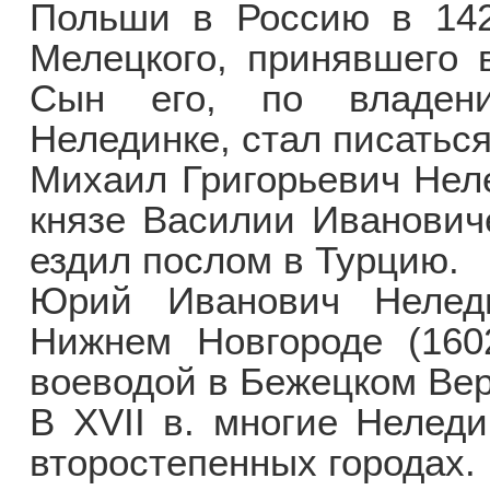
Польши в Россию в 142
Мелецкого, принявшего 
Сын его, по владен
Нелединке, стал писатьс
Михаил Григорьевич Нел
князе Василии Иванович
ездил послом в Турцию.
Юрий Иванович Нелед
Нижнем Новгороде (160
воеводой в Бежецком Вер
В XVII в. многие Нелед
второстепенных городах.