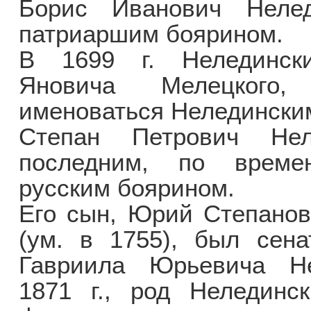
Борис Иванович Неле
патриаршим боярином.
В 1699 г. Неледински
Яновича Мелецкого,
именоваться Неледински
Степан Петрович Нел
последним, по времен
русским боярином.
Его сын, Юрий Степанов
(ум. в 1755), был сен
Гавриила Юрьевича Нел
1871 г., род Нелединск