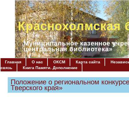
Краснохолмская 
Муниципальное казенное учре
центральная библиотека»
Главная
О нас
ОКСМ
Карта сайта
Независи
связь
Книга Памяти. Дополнение
Положение о региональном конкурс
Тверского края»