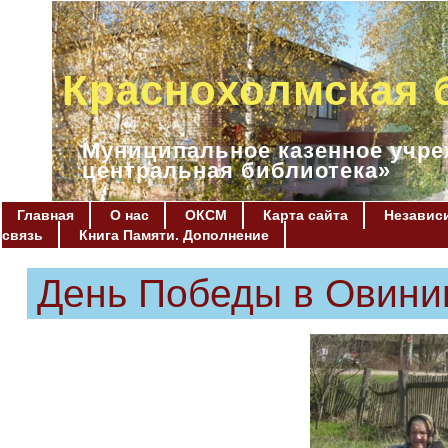
Краснохолмская 
Муниципальное казенное учре
центральная библиотека»
Главная
О нас
ОКСМ
Карта сайта
Независи
связь
Книга Памяти. Дополнение
День Победы в Овин