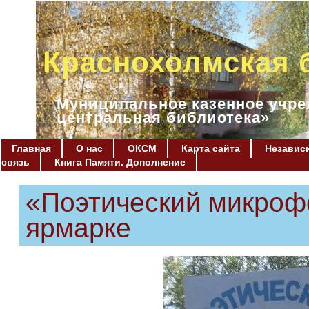
Краснохолмская 
Муниципальное казенное учре
центральная библиотека»
Главная
О нас
ОКСМ
Карта сайта
Независи
связь
Книга Памяти. Дополнение
«Поэтический микроф
ярмарке