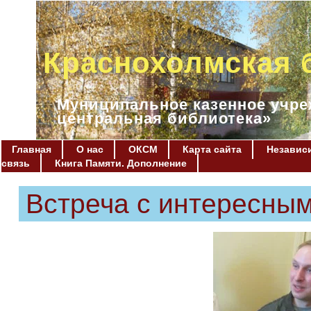
Краснохолмская 
Муниципальное казенное учре
центральная библиотека»
Главная
О нас
ОКСМ
Карта сайта
Независи
связь
Книга Памяти. Дополнение
Встреча с интересны