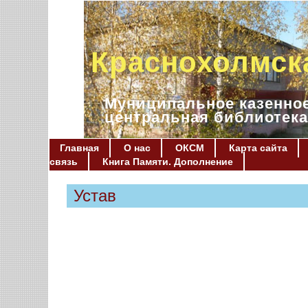
Краснохолмск
Муниципальное казенное
центральная библиотека
Главная
О нас
ОКСМ
Карта сайта
связь
Книга Памяти. Дополнение
Устав