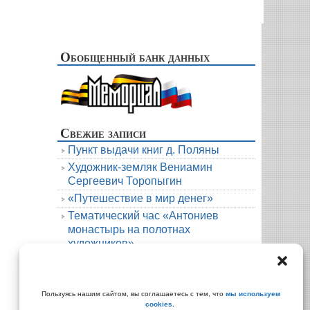
Обобщенный банк данных
Свежие записи
Пункт выдачи книг д. Поляны
Художник-земляк Вениамин
Сергеевич Торопыгин
«Путешествие в мир денег»
Тематический час «Антониев
монастырь на полотнах
художников»
Новая книга. Елена Михалёва. Тени
княжеской усадьбы
Архивы
Пользуясь нашим сайтом, вы соглашаетесь с тем, что
мы используем
cookies
.
Архивы