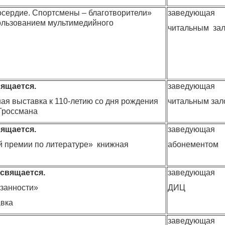
осердие. Спортсмены – благотворители»
заведующая
пользованием мультимедийного
читальным за
ящается.
заведующая
ая выставка к 110-летию со дня рождения
читальным зал
 Гроссмана
ящается.
заведующая
 премии по литературе» книжная
абонементом
свящается.
заведующая
занности»
ДИЦ
вка
заведующая