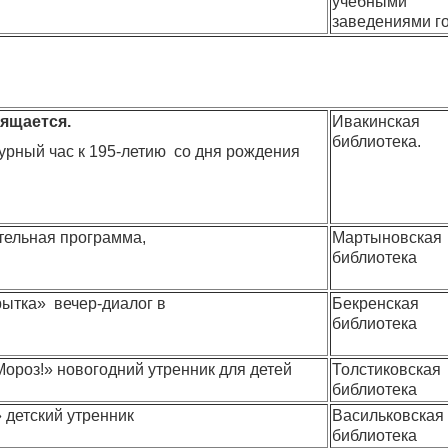
учебными
заведениями г
ящается.
Ивакинская
библиотека.
урный час к 195-летию со дня рождения
тельная программа,
Мартыновская
библиотека
рытка» вечер-диалог в
Бекренская
библиотека
ороз!» новогодний утренник для детей
Толстиковская
библиотека
 детский утренник
Васильковская
библиотека