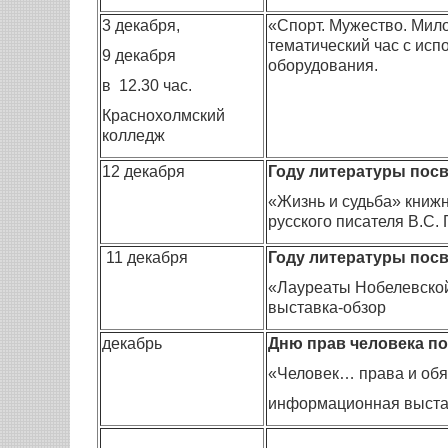
3 декабря,
«Спорт. Мужество. Мил
тематический час с ис
9 декабря
оборудования.
в 12.30 час.
Краснохолмский
колледж
12 декабря
Году литературы посв
«Жизнь и судьба» книжн
русского писателя В.С.
11 декабря
Году литературы посв
«Лауреаты Нобелевской
выставка-обзор
декабрь
Дню прав человека по
«Человек… права и обя
информационная выста