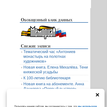
Обобщенный банк данных
Свежие записи
Тематический час «Антониев
монастырь на полотнах
художников»
Новая книга. Елена Михалёва. Тени
княжеской усадьбы
К 100-летию библиотекаря
Новая книга на абонементе. Анна
Данилова «Первый выстрел»
Людмила Мартова. Круиз на краю
бездны
Архивы
Пользуясь нашим сайтом, вы соглашаетесь с тем, что
мы используем