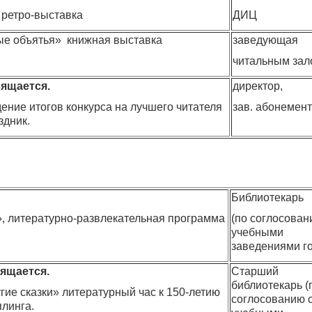
ретро-выставка
ДИЦ
ые объятья» книжная выставка
заведующая
читальным зал
ящается.
директор,
ние итогов конкурса на лучшего читателя
зав. абонемен
здник.
Библиотекарь
, литературно-развлекательная программа
(по соглосован
учебными
заведениями г
ящается.
Старший
библиотекарь (
угие сказки» литературный час к 150-летию
соглосованию 
плинга.