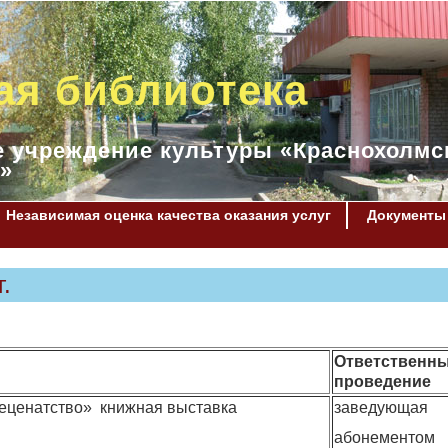
ая библиотека
 учреждение культуры «Краснохолмс
»
Независимая оценка качества оказания услуг
Документы
.
Ответственны
проведение
еценатство» книжная выставка
заведующая
абонементом