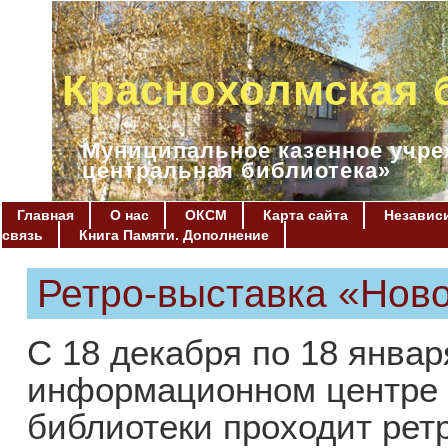
Краснохолмская 
Муниципальное казенное учре
центральная библиотека»
Главная
О нас
ОКСМ
Карта сайта
Независи
связь
Книга Памяти. Дополнение
Ретро-выставка «Нов
С 18 декабря по 18 янва
информационном центре 
библиотеки проходит рет