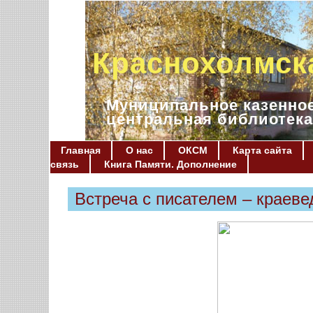
Краснохолмск
Муниципальное казенное
центральная библиотека
Главная
О нас
ОКСМ
Карта сайта
связь
Книга Памяти. Дополнение
Встреча с писателем – краев