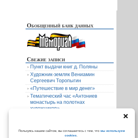
Обобщенный банк данных
Свежие записи
Пункт выдачи книг д. Поляны
Художник-земляк Вениамин
Сергеевич Торопыгин
«Путешествие в мир денег»
Тематический час «Антониев
монастырь на полотнах
художников»
Новая книга. Елена Михалёва. Тени
княжеской усадьбы
Архивы
Пользуясь нашим сайтом, вы соглашаетесь с тем, что
мы используем
cookies
.
Архивы