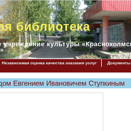
ая библиотека
 учреждение культуры «Краснохолмс
»
Независимая оценка качества оказания услуг
Документы
едом Евгением Ивановичем Ступкиным