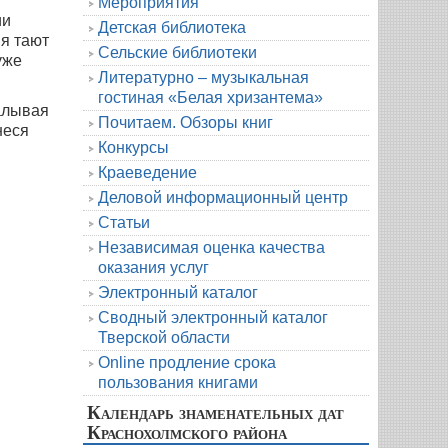
Мероприятия
ии
Детская библиотека
ия тают
Сельские библиотеки
уже
Литературно – музыкальная
гостиная «Белая хризантема»
малывая
Почитаем. Обзоры книг
неся
Конкурсы
Краеведение
Деловой информационный центр
Статьи
Независимая оценка качества
оказания услуг
Электронный каталог
Сводный электронный каталог
Тверской области
Online продление срока
пользования книгами
Календарь знаменательных дат
Краснохолмского района