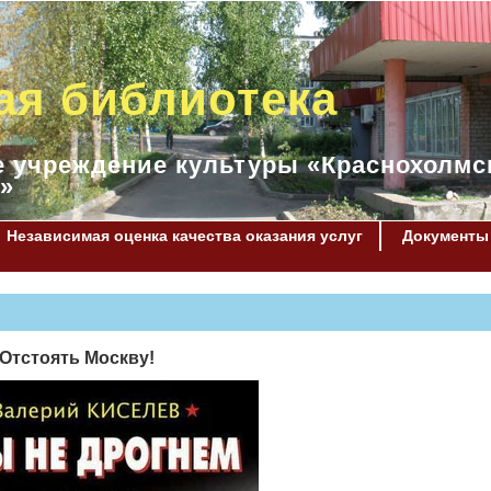
ая библиотека
 учреждение культуры «Краснохолмс
»
Независимая оценка качества оказания услуг
Документы
 Отстоять Москву!