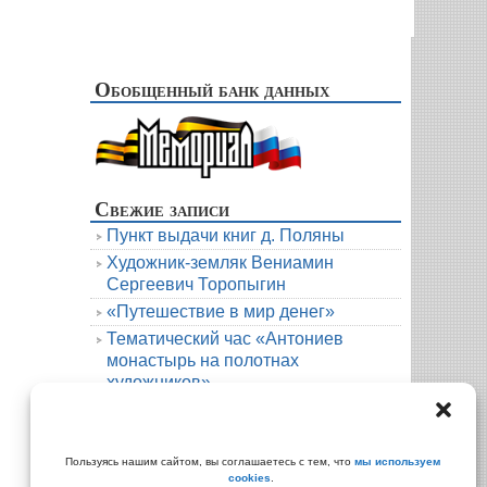
Обобщенный банк данных
Свежие записи
Пункт выдачи книг д. Поляны
Художник-земляк Вениамин
Сергеевич Торопыгин
«Путешествие в мир денег»
Тематический час «Антониев
монастырь на полотнах
художников»
Новая книга. Елена Михалёва. Тени
княжеской усадьбы
Архивы
Пользуясь нашим сайтом, вы соглашаетесь с тем, что
мы используем
cookies
.
Архивы