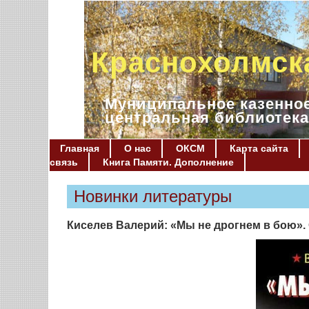
Краснохолмск
Муниципальное казенное
центральная библиотека
Главная
О нас
ОКСМ
Карта сайта
связь
Книга Памяти. Дополнение
Новинки литературы
Киселев Валерий: «Мы не дрогнем в бою».