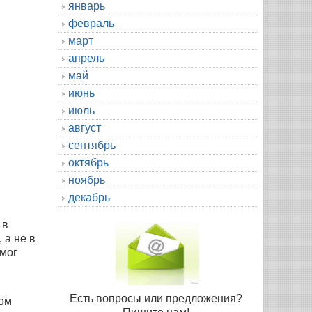
январь
февраль
март
апрель
май
июнь
июль
август
сентябрь
октябрь
ноябрь
декабрь
 в
 а не в
омог
Есть вопросы или предложения?
шом