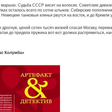
ых маршах. Судьба СССР висит на волоске. Советские дивиз
ках осталось всего по сотне штыков. Сибирские пополнен
. Немецкие танковые клинья рвутся на восток, и до Кремля 
не дрогнув, ценой сотен тысяч жизней спасая Москву, пере
атая до предела пружина вот-вот должна распрямиться, на
ас Колумба»