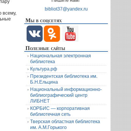
Пишите нам!
 пару
bibliot37@yandex.ru
о всему,
Мы в соцсетях
льные
Полезные сайты
Национальная электронная
библиотека
Культура.рф
Президентская библиотека им.
Б.Н.Ельцина
Национальный информационно-
библиографический центр
ЛИБНЕТ
КОРБИС — корпоративная
библиотечная сеть
Тверская областная библиотека
им. А.М.Горького