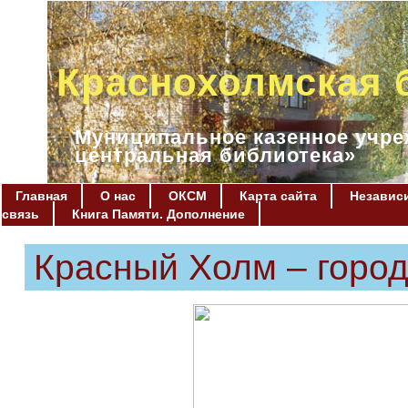
Краснохолмская 
Муниципальное казенное учре
центральная библиотека»
Главная
О нас
ОКСМ
Карта сайта
Независи
связь
Книга Памяти. Дополнение
Красный Холм – город