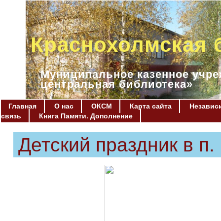
Краснохолмская 
Муниципальное казенное учре
центральная библиотека»
Главная
О нас
ОКСМ
Карта сайта
Независи
связь
Книга Памяти. Дополнение
Детский праздник в п