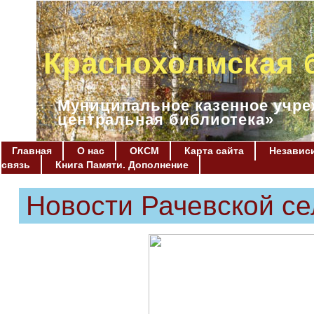
Краснохолмская 
Муниципальное казенное учре
центральная библиотека»
Главная
О нас
ОКСМ
Карта сайта
Независи
связь
Книга Памяти. Дополнение
Новости Рачевской се