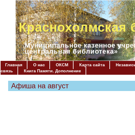
Краснохолмская 
Муниципальное казенное учре
центральная библиотека»
Главная
О нас
ОКСМ
Карта сайта
Независи
связь
Книга Памяти. Дополнение
Афиша на август