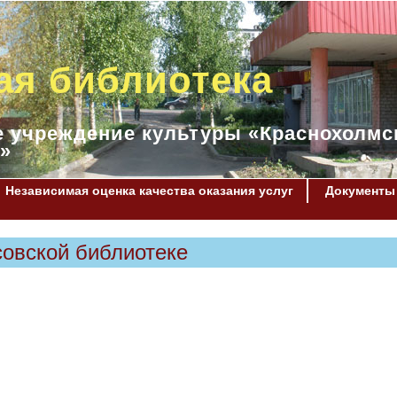
ая библиотека
 учреждение культуры «Краснохолмс
»
Независимая оценка качества оказания услуг
Документы
совской библиотеке