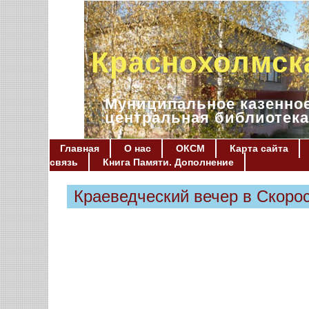
Краснохолмск
Муниципальное казенное
центральная библиотека
Главная
О нас
ОКСМ
Карта сайта
связь
Книга Памяти. Дополнение
Краеведческий вечер в Скоро