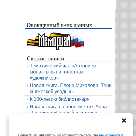
Обобщенный банк данных
Свежие записи
Тематический час «Антониев
монастырь на полотнах
художников»
Новая книга. Елена Михалёва. Тени
княжеской усадьбы
К 100-летию библиотекаря
Новая книга на абонементе. Анна
Данилова «Первый выстрел»
Людмила Мартова. Круиз на краю
бездны
Архивы
Пользуясь нашим сайтом, вы соглашаетесь с тем, что
мы используем