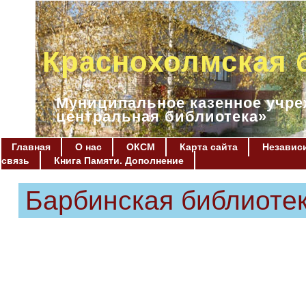
Краснохолмская 
Муниципальное казенное учре
центральная библиотека»
Главная
О нас
ОКСМ
Карта сайта
Независи
связь
Книга Памяти. Дополнение
Барбинская библиоте