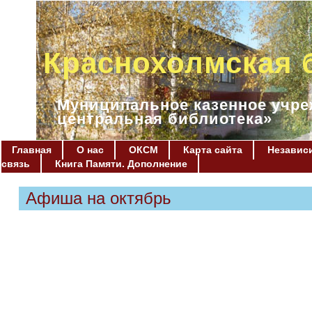
Краснохолмская 
Муниципальное казенное учре
центральная библиотека»
Главная
О нас
ОКСМ
Карта сайта
Независи
связь
Книга Памяти. Дополнение
Афиша на октябрь