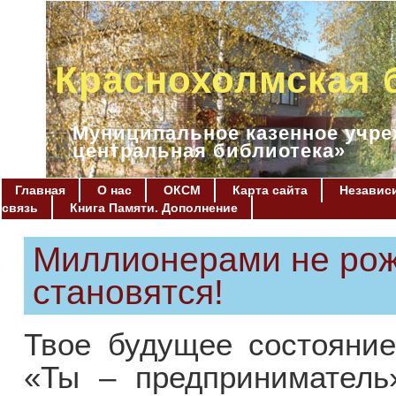
Краснохолмская 
Муниципальное казенное учре
центральная библиотека»
Главная
О нас
ОКСМ
Карта сайта
Независи
связь
Книга Памяти. Дополнение
Миллионерами не ро
становятся!
Твое будущее состояние
«Ты – предприниматель»