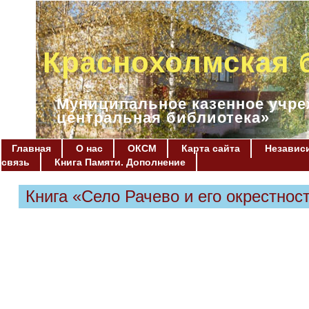
Краснохолмская 
Муниципальное казенное учре
центральная библиотека»
Главная
О нас
ОКСМ
Карта сайта
Независи
связь
Книга Памяти. Дополнение
Книга «Село Рачево и его окрестнос