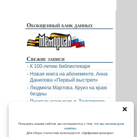
Обобщенный банк данных
Свежие записи
К 100-летию библиотекаря
Новая книга на абонементе. Анна
Данилова «Первый выстрел»
Людмила Мартова. Круиз на краю
бездны
Пункт выдачи книг д. Толстиково.
Июль.
В гости к русскому фольклору
Архивы
Пользуясь нашим сайтом, вы соглашаетесь с тем, что
мы используем
cookies
.
Архивы
Для сбора статистики используется: «Цифровая культура».