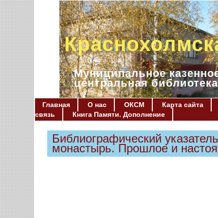
Краснохолмск
Муниципальное казенное
центральная библиотека
Главная
О нас
ОКСМ
Карта сайта
связь
Книга Памяти. Дополнение
Библиографический указатель
монастырь. Прошлое и насто