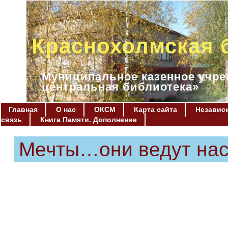
Краснохолмская 
Муниципальное казенное учре
центральная библиотека»
Главная
О нас
ОКСМ
Карта сайта
Независи
связь
Книга Памяти. Дополнение
Мечты…они ведут нас