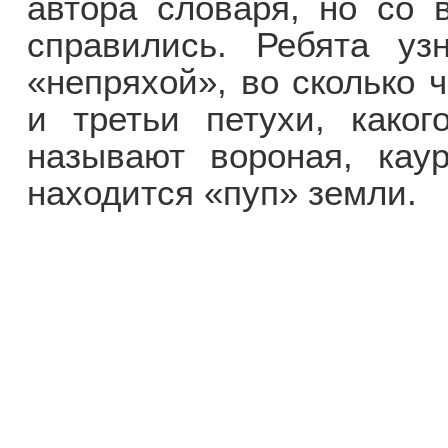
автора словаря, но со 
справились. Ребята уз
«непряхой», во сколько 
и третьи петухи, каког
называют вороная, кау
находится «пуп» земли.