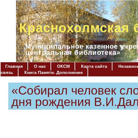
Краснохолмская 
Муниципальное казенное учре
центральная библиотека»
Главная
О нас
ОКСМ
Карта сайта
Независи
связь
Книга Памяти. Дополнение
«Собирал человек сло
дня рождения В.И.Да