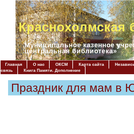
Краснохолмская 
Муниципальное казенное учре
центральная библиотека»
Главная
О нас
ОКСМ
Карта сайта
Независи
связь
Книга Памяти. Дополнение
Праздник для мам в 