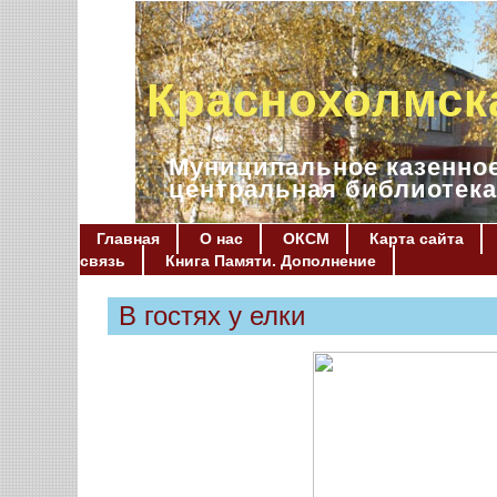
Краснохолмск
Муниципальное казенное
центральная библиотека
Главная
О нас
ОКСМ
Карта сайта
связь
Книга Памяти. Дополнение
В гостях у елки