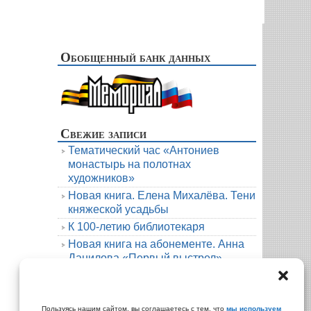
Обобщенный банк данных
Свежие записи
Тематический час «Антониев
монастырь на полотнах
художников»
Новая книга. Елена Михалёва. Тени
княжеской усадьбы
К 100-летию библиотекаря
Новая книга на абонементе. Анна
Данилова «Первый выстрел»
Людмила Мартова. Круиз на краю
бездны
Архивы
Пользуясь нашим сайтом, вы соглашаетесь с тем, что
мы используем