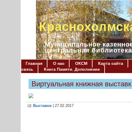
Краснохолмск
Муниципальное казенное
центральная библиотека
Главная
О нас
ОКСМ
Карта сайта
связь
Книга Памяти. Дополнение
Виртуальная книжная выставк
Выставки
| 27.02.2017