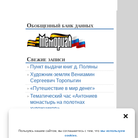
Обобщенный банк данных
Свежие записи
Пункт выдачи книг д. Поляны
Художник-земляк Вениамин
Сергеевич Торопыгин
«Путешествие в мир денег»
Тематический час «Антониев
монастырь на полотнах
художников»
Новая книга. Елена Михалёва. Тени
княжеской усадьбы
Архивы
Пользуясь нашим сайтом, вы соглашаетесь с тем, что
мы используем
cookies
.
Архивы