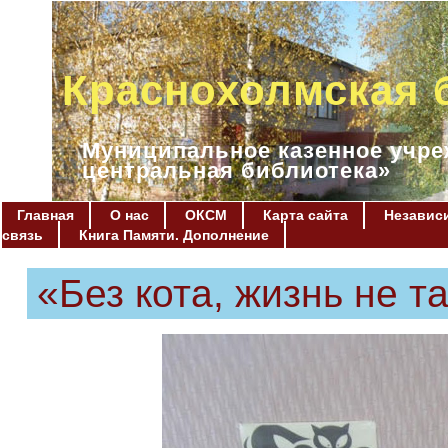
Краснохолмская 
Муниципальное казенное учре
центральная библиотека»
Главная
О нас
ОКСМ
Карта сайта
Независи
связь
Книга Памяти. Дополнение
«Без кота, жизнь не 