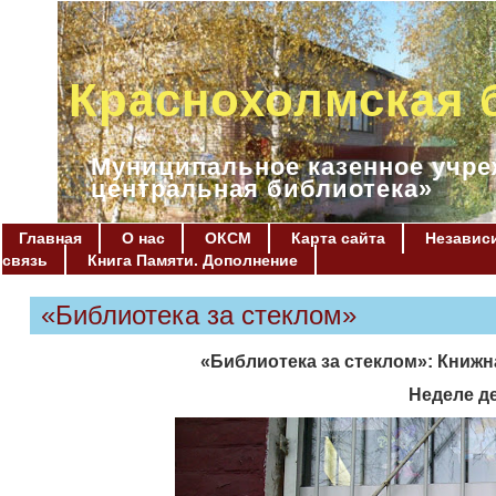
Краснохолмская 
Муниципальное казенное учре
центральная библиотека»
Главная
О нас
ОКСМ
Карта сайта
Независи
связь
Книга Памяти. Дополнение
«Библиотека за стеклом»
«Библиотека за стеклом»: Книж
Неделе д