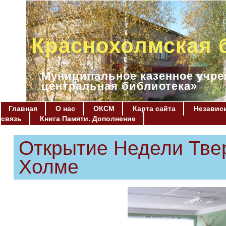
Краснохолмская 
Муниципальное казенное учре
центральная библиотека»
Главная
О нас
ОКСМ
Карта сайта
Независи
связь
Книга Памяти. Дополнение
Открытие Недели Твер
Холме