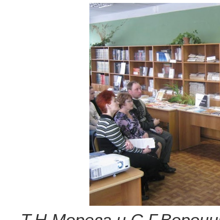
Т.Н.Морева и С.Г.Ворон