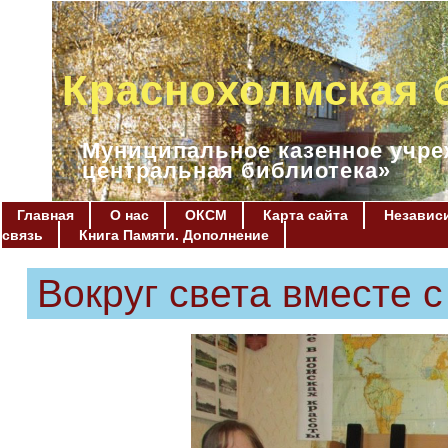
Краснохолмская 
Муниципальное казенное учре
центральная библиотека»
Главная
О нас
ОКСМ
Карта сайта
Независи
связь
Книга Памяти. Дополнение
Вокруг света вместе 