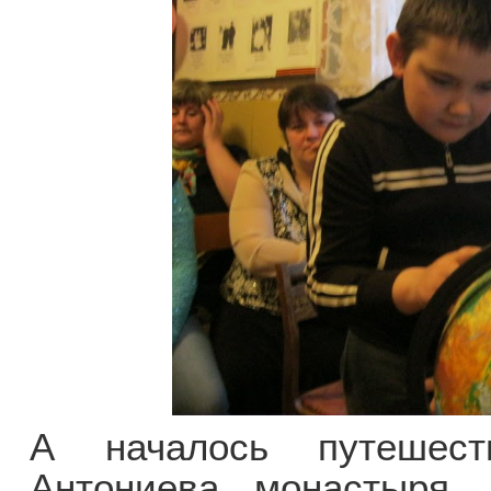
А началось путешест
Антониева монастыря,