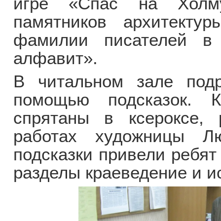
игре «Спас на Холму
памятников архитектур
фамилии писателей в 
алфавит».
В читальном зале подр
помощью подсказок. К
спрятаны в ксероксе, 
работах художницы Л
подсказки привели ребят
разделы краеведение и и