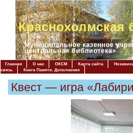
Краснохолмская 
Муниципальное казенное учре
центральная библиотека»
Главная
О нас
ОКСМ
Карта сайта
Независи
связь
Книга Памяти. Дополнение
Квест — игра «Лабир