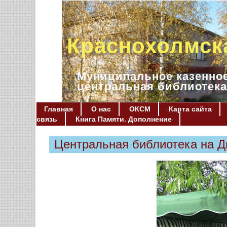
Краснохолмск
Муниципальное казенное
центральная библиотека
Главная
О нас
ОКСМ
Карта сайта
связь
Книга Памяти. Дополнение
Центральная библиотека на Д