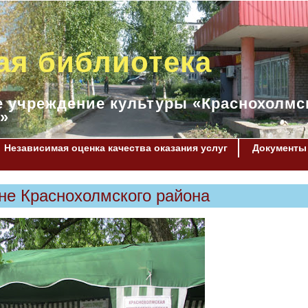
ая библиотека
 учреждение культуры «Краснохолмс
»
Независимая оценка качества оказания услуг
Документы
не Краснохолмского района