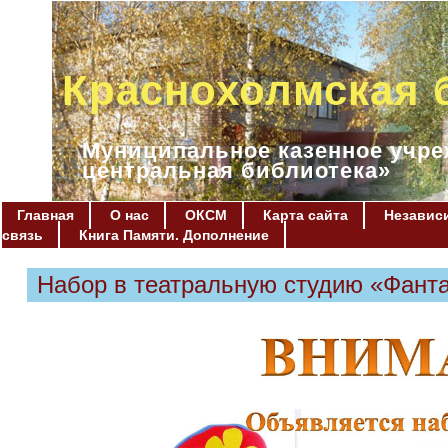
Краснохолмская 
Муниципальное казенное учре
центральная библиотека»
Главная
О нас
ОКСМ
Карта сайта
Независи
связь
Книга Памяти. Дополнение
Набор в театральную студию «Фант