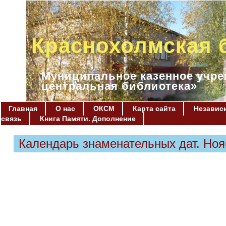
Краснохолмская 
Муниципальное казенное учре
центральная библиотека»
Главная
О нас
ОКСМ
Карта сайта
Независи
связь
Книга Памяти. Дополнение
Календарь знаменательных дат. Ноя