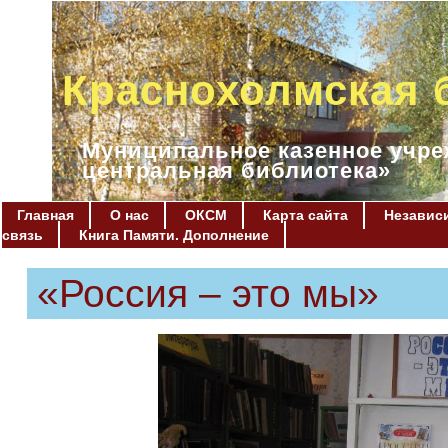
Краснохолмская 
Муниципальное казенное учре
центральная библиотека»
Главная
О нас
ОКСМ
Карта сайта
Независи
связь
Книга Памяти. Дополнение
«Россия – это мы»