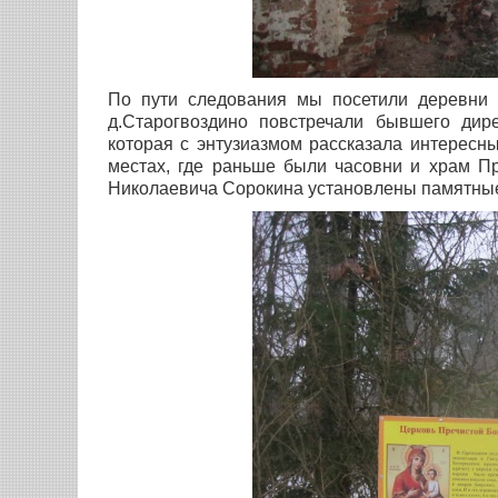
По пути следования мы посетили деревни Г
д.Старогвоздино повстречали бывшего дир
которая с энтузиазмом рассказала интересны
местах, где раньше были часовни и храм П
Николаевича Сорокина установлены памятные