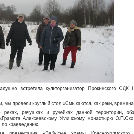
адушно встретила культорганизатор Прокинского СДК 
и, мы провели круглый стол «Смыкаются, как реки, времена
реках, речушках и ручейках данной территории, обз
«Грамота Алексеевскому Угличскому монастырю О.П.Ско
 по краеведению.
ая презентация «Забытые храмы Краснохолмского 