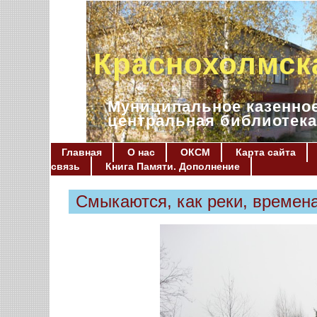
Краснохолмск
Муниципальное казенное
центральная библиотека
Главная
О нас
ОКСМ
Карта сайта
связь
Книга Памяти. Дополнение
Смыкаются, как реки, времена.