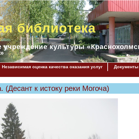
ая библиотека
 учреждение культуры «Краснохолмс
»
Независимая оценка качества оказания услуг
Документы
 (Десант к истоку реки Могоча)