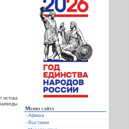
т истока
краеведы
Меню сайта
Афиша
Выставки