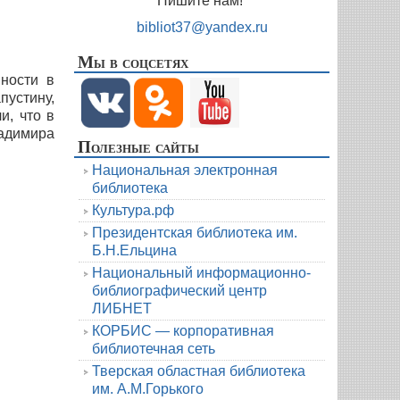
Пишите нам!
bibliot37@yandex.ru
Мы в соцсетях
йности в
устину,
и, что в
ладимира
Полезные сайты
Национальная электронная
библиотека
Культура.рф
Президентская библиотека им.
Б.Н.Ельцина
Национальный информационно-
библиографический центр
ЛИБНЕТ
КОРБИС — корпоративная
библиотечная сеть
Тверская областная библиотека
им. А.М.Горького