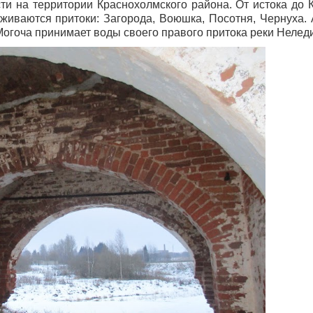
ти на территории Краснохолмского района. От истока до 
иваются притоки: Загорода, Воюшка, Посотня, Чернуха. 
огоча принимает воды своего правого притока реки Нелед