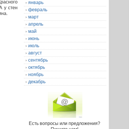
Красного
январь
А у стен
февраль
ина.
март
апрель
май
июнь
июль
август
сентябрь
октябрь
ноябрь
декабрь
Есть вопросы или предложения?