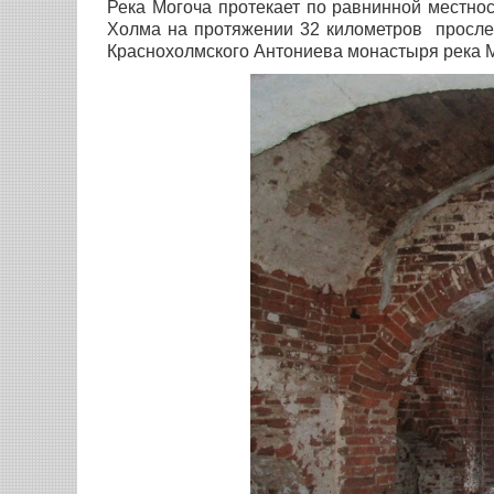
Река Могоча протекает по равнинной местнос
Холма на протяжении 32 километров прослеж
Краснохолмского Антониева монастыря река М