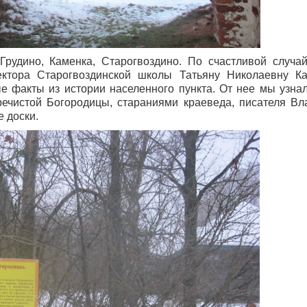
рудино, Каменка, Старогвоздино. По счастливой случа
ектора Старогвоздинской школы Татьяну Николаевну Кап
е факты из истории населенного пункта. От нее мы узнал
речистой Богородицы, стараниями краеведа, писателя В
 доски.