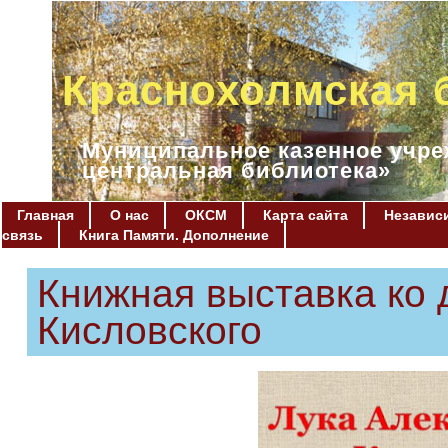
Краснохолмская 
Муниципальное казенное учре
центральная библиотека»
Главная
О нас
ОКСМ
Карта сайта
Независи
связь
Книга Памяти. Дополнение
Книжная выставка ко 
Кисловского