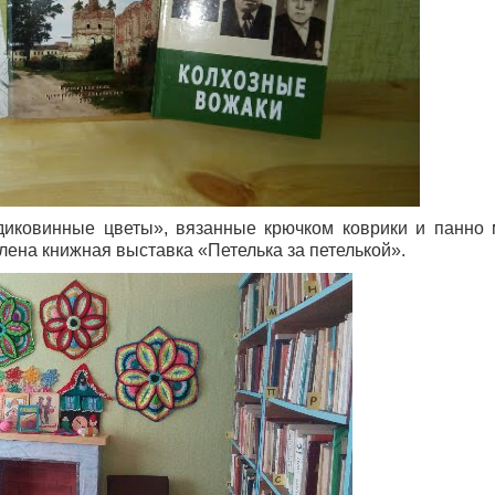
диковинные цветы», вязанные крючком коврики и панно 
лена книжная выставка «Петелька за петелькой».