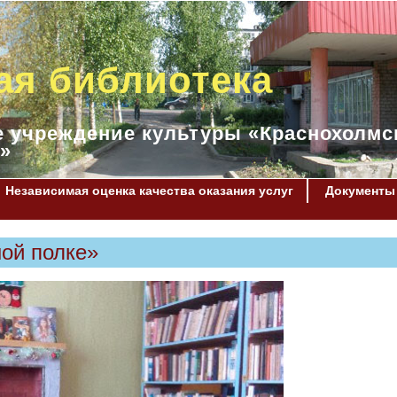
ая библиотека
 учреждение культуры «Краснохолмс
»
Независимая оценка качества оказания услуг
Документы
ой полке»