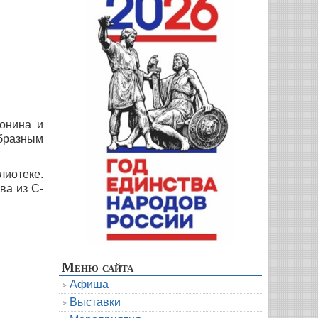
ронина и
образным
лиотеке.
ва из С-
Меню сайта
Афиша
Выставки