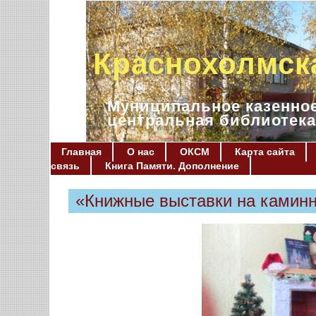
Краснохолмск
Муниципальное казенное
центральная библиотека
Главная
О нас
ОКСМ
Карта сайта
связь
Книга Памяти. Дополнение
«Книжные выставки на каминн