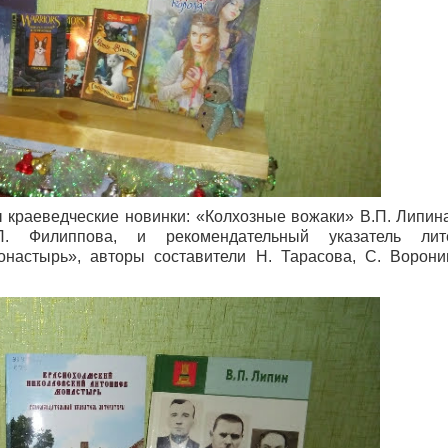
 краеведческие новинки: «Колхозные вожаки» В.П. Липин
П. Филиппова, и рекомендательный указатель лит
настырь», авторы составители Н. Тарасова, С. Ворони