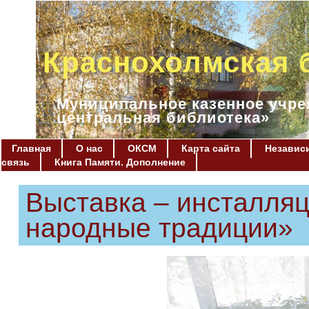
Краснохолмская 
Муниципальное казенное учре
центральная библиотека»
Главная
О нас
ОКСМ
Карта сайта
Независи
связь
Книга Памяти. Дополнение
Выставка – инсталля
народные традиции»