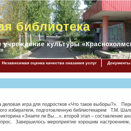
ая библиотека
 учреждение культуры «Краснохолмс
»
Независимая оценка качества оказания услуг
Документы
 деловая игра для подростков «Что такое выборы?». Пер
го избирателя, подготовленную библиотекарем Т.М. Шал
 викторина «Знаете ли Вы…», второй этап – составление а
а-опрос. Завершилось мероприятие хорошим настроением