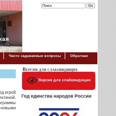
кая
Часто задаваемые вопросы
Обратная
Версия для слабовидящих
Версия для слабовидящих
ед игрой
Год единства народов России
яхтиной.
награммы
, новыми