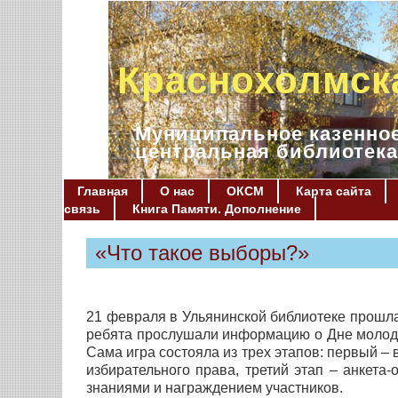
Краснохолмск
Муниципальное казенное
центральная библиотека
Главная
О нас
ОКСМ
Карта сайта
связь
Книга Памяти. Дополнение
«Что такое выборы?»
21 февраля в Ульянинской библиотеке прошла
ребята прослушали информацию о Дне молодо
Сама игра состояла из трех этапов: первый –
избирательного права, третий этап – анкет
знаниями и награждением участников.