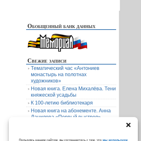
Обобщенный банк данных
Свежие записи
Тематический час «Антониев
монастырь на полотнах
художников»
Новая книга. Елена Михалёва. Тени
княжеской усадьбы
К 100-летию библиотекаря
Новая книга на абонементе. Анна
Данилова «Первый выстрел»
Людмила Мартова. Круиз на краю
бездны
Архивы
Пользуясь нашим сайтом, вы соглашаетесь с тем, что
мы используем