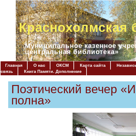
Краснохолмская 
Муниципальное казенное учре
центральная библиотека»
Главная
О нас
ОКСМ
Карта сайта
Независи
связь
Книга Памяти. Дополнение
Поэтический вечер «И
полна»