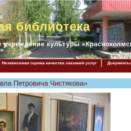
ая библиотека
 учреждение культуры «Краснохолмс
»
Независимая оценка качества оказания услуг
Документы
авла Петровича Чистякова»