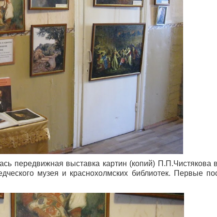
ась передвижная выставка картин (копий) П.П.Чистякова 
едческого музея и краснохолмских библиотек. Первые по