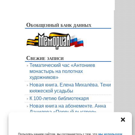
Обобщенный банк данных
Свежие записи
Тематический час «Антониев
монастырь на полотнах
художников»
Новая книга. Елена Михалёва. Тени
княжеской усадьбы
К 100-летию библиотекаря
Новая книга на абонементе. Анна
Данилова «Первый выстрел»
Людмила Мартова. Круиз на краю
бездны
Архивы
Пользуясь нашим сайтом, вы соглашаетесь с тем, что
мы используем