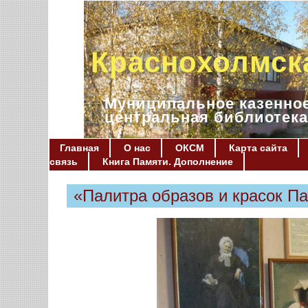
Краснохолмск
Муниципальное казенное
центральная библиотека
Главная
О нас
ОКСМ
Карта сайта
связь
Книга Памяти. Дополнение
«Палитра образов и красок П