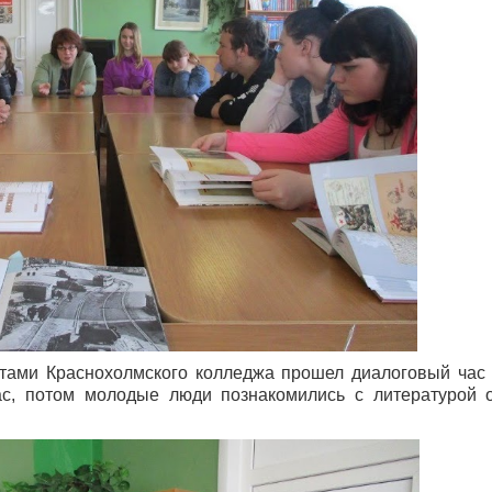
нтами Краснохолмского колледжа прошел диалоговый час
ас, потом молодые люди познакомились с литературой 