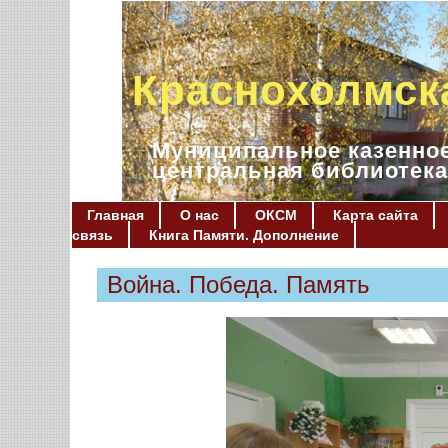
Краснохолмск
Муниципальное казенное
центральная библиотека
Главная
О нас
ОКСМ
Карта сайта
связь
Книга Памяти. Дополнение
Война. Победа. Память