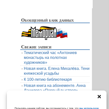
Обобщенный банк данных
Свежие записи
Тематический час «Антониев
монастырь на полотнах
художников»
Новая книга. Елена Михалёва. Тени
княжеской усадьбы
К 100-летию библиотекаря
Новая книга на абонементе. Анна
Данилова «Первый выстрел»
Людмила Мартова. Круиз на краю
бездны
Архивы
Пользуясь нашим сайтом, вы соглашаетесь с тем, что
мы используем