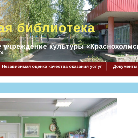
ая библиотека
 учреждение культуры «Краснохолмс
»
Независимая оценка качества оказания услуг
Документы