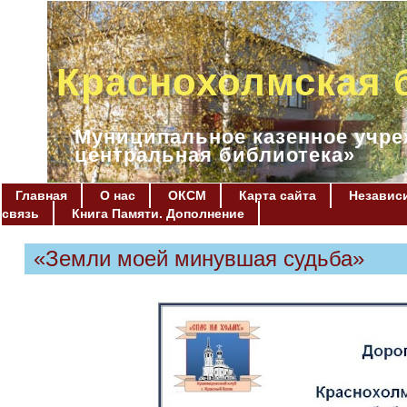
Краснохолмская 
Муниципальное казенное учре
центральная библиотека»
Главная
О нас
ОКСМ
Карта сайта
Независи
связь
Книга Памяти. Дополнение
«Земли моей минувшая судьба»