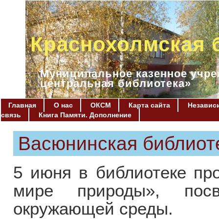
Краснохолмская 
Муниципальное казенное учре
центральная библиотека»
Главная
О нас
ОКСМ
Карта сайта
Независи
связь
Книга Памяти. Дополнение
Васюнинская библиот
5 июня в библиотеке пр
мире природы», пос
окружающей среды.