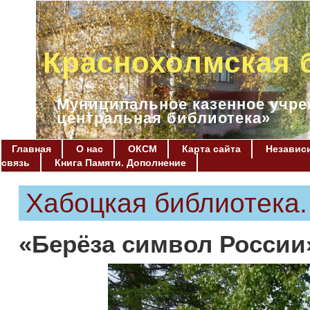
Краснохолмская 
Муниципальное казенное учре
центральная библиотека»
Главная
О нас
ОКСМ
Карта сайта
Независи
связь
Книга Памяти. Дополнение
Хабоцкая библиотека
«Берёза символ