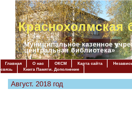
Краснохолмская 
Муниципальное казенное учре
центральная библиотека»
Главная
О нас
ОКСМ
Карта сайта
Независи
связь
Книга Памяти. Дополнение
Август. 2018 год